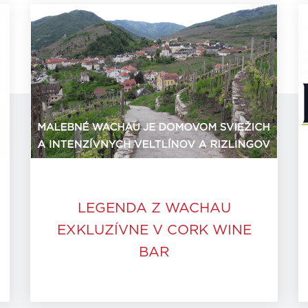
LEGENDA Z WACHAU
EXKLUZÍVNE V CORK WINE
BAR