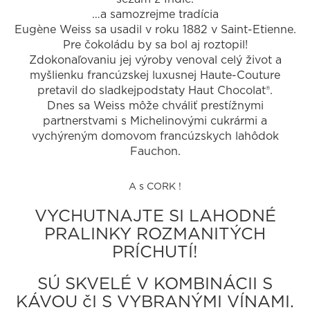
…a samozrejme tradícia
Eugène Weiss sa usadil v roku 1882 v Saint-Etienne.
Pre čokoládu by sa bol aj roztopil!
Zdokonaľovaniu jej výroby venoval celý život a
myšlienku francúzskej luxusnej Haute-Couture
pretavil do sladkejpodstaty Haut Chocolat®.
Dnes sa Weiss môže chváliť prestížnymi
partnerstvami s Michelinovými cukrármi a
vychýreným domovom francúzskych lahôdok
Fauchon.
A s CORK !
VYCHUTNAJTE SI LAHODNÉ
PRALINKY ROZMANITÝCH
PRÍCHUTÍ!
SÚ SKVELÉ V KOMBINÁCII S
KÁVOU čI S VYBRANÝMI VÍNAMI.