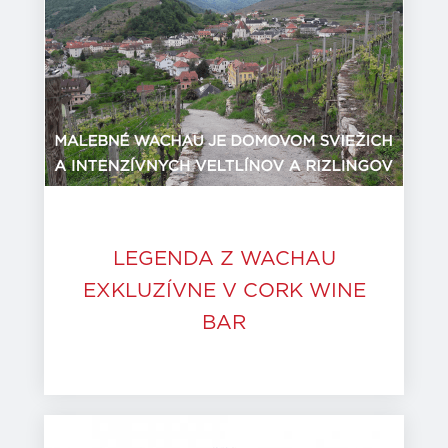
LEGENDA Z WACHAU
EXKLUZÍVNE V CORK WINE
BAR