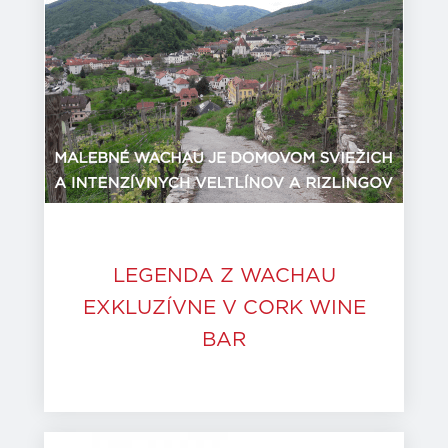
LEGENDA Z WACHAU
EXKLUZÍVNE V CORK WINE
BAR