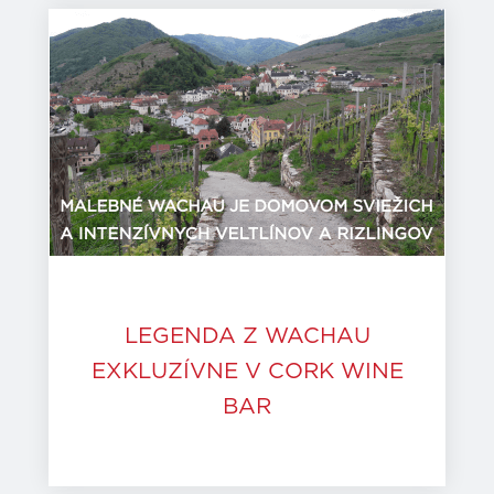
LEGENDA Z WACHAU
EXKLUZÍVNE V CORK WINE
BAR