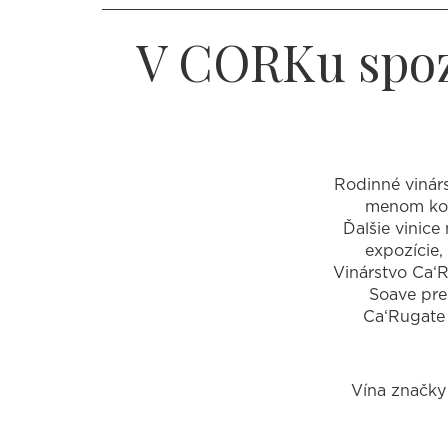
V CORKu spozn
Rodinné vinárs
menom kopc
Ďalšie vinice 
expozície,
Vinárstvo Ca‘R
Soave pre 
Ca‘Rugate 
Vína značky