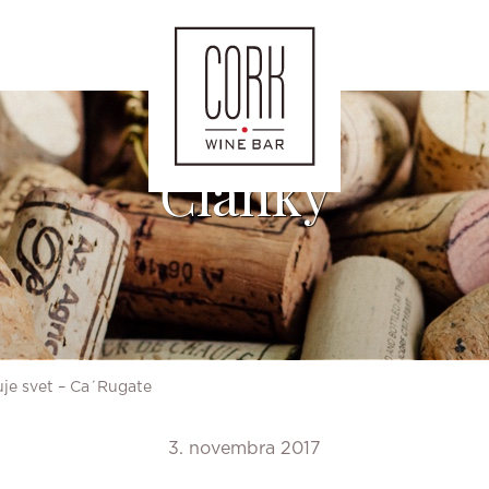
Články
je svet – Ca´Rugate
3. novembra 2017