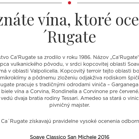
áte vína, ktoré oce
´Rugate
tvo Ca‘Rugate sa zrodilo v roku 1986. Názov „Ca‘Rugate“
a vulkanického pôvodu, v srdci kopcovitej oblasti Soav
má v oblasti Valpolicella. Kopcovitý terroir tejto oblasti 
 mikroklímy a pôdnemu zloženiu odjakživa rodiskom špič
ugate pracuje s tradičnými odrodami viniča – Garganega
biele vína a Corvina, Rondinella a Corvinone pre červené
vedú dvaja bratia rodiny Tessari. Amedeo sa stará o vinice
pivničný majster.
 Ca´Rugate získavajú pravidelne vysoké ocenenia odbornej
Soave Classico San Michele 2016