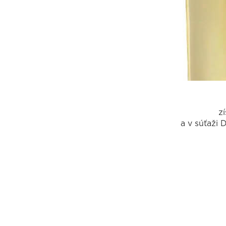
z
a v súťaži