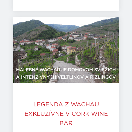
LEGENDA Z WACHAU
EXKLUZÍVNE V CORK WINE
BAR