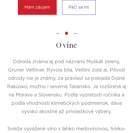
Mám záujem
Páči sa mi
O víne
Odroda známa aj pod názvami Muškát zelený,
Gruner Veltliner, Ryvola bíla, Veltlini zold ai. Pôvod
odrody nie je známy, za pravlasť sa pokladá Dolné
Rakúsko, možno i severné Taliansko. Je rozšírená aj
na Morave a Slovensku. Podľa vyzretosti ročníka a
podľa vhodnosti klimatických podmienok, dáva
vysoko akostné až prívlastkové výbery.
Svieže vyvážené víno s ľahko medovinovou, horko-