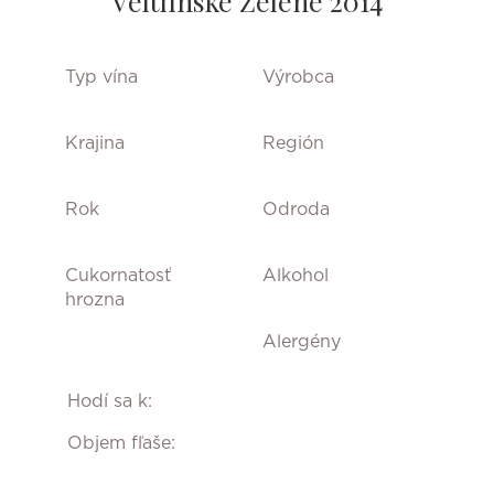
Veltlínske Zelené 2014
Typ vína
Výrobca
Krajina
Región
Rok
Odroda
Cukornatosť
Alkohol
hrozna
Alergény
Hodí sa k:
Objem fľaše: